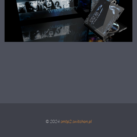
© 2024
smtp2.switchon.pl